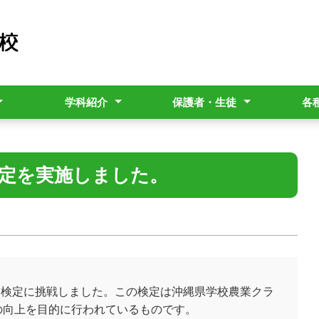
学科紹介
保護者・生徒
各
シー
・月間)
熱帯資源科
園芸科学科
食品科学科
造園科
福祉科
中農だより
部活動計画表
スクリレ
家族休暇制度
学校評価
生成AI利活用ルール
暴風警報
いじめ防止基本方針
バス通
各種証
就学支
Insta
学校安
地震津
定を実施しました。
級検定に挑戦しました。この検定は沖縄県学校農業クラ
の向上を目的に行われているものです。