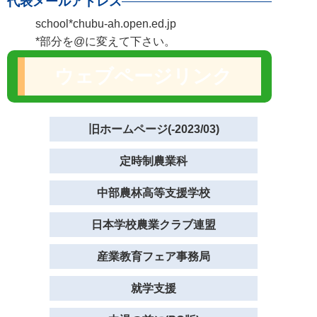
代表メールアドレス
school*chubu-ah.open.ed.jp
*部分を@に変えて下さい。
ウェブページリンク
旧ホームページ(-2023/03)
定時制農業科
中部農林高等支援学校
日本学校農業クラブ連盟
産業教育フェア事務局
就学支援