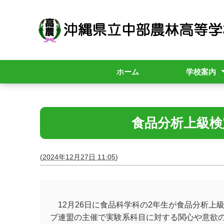
ホーム
学校案内
校長挨拶
スクールポリ
学校紹介
学校要覧
職員必携
行事計画(年間
年間計画
中農散策
中農市
食品分析上級検
(
2024年12月27日 11:05
)
12月26日に食品科学科の2年生が食品分析上
ブ連盟の主催で実験系科目に対する関心や意欲