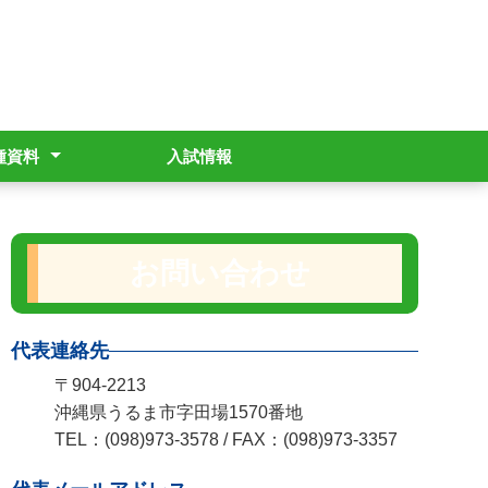
種資料
入試情報
学支援事業
明書発行
援金制度
gram運用ポリシー
全管理マニュアル
波危機管理マニュアル
お問い合わせ
代表連絡先
〒904-2213
沖縄県うるま市字田場1570番地
TEL：(098)973-3578 / FAX：(098)973-3357