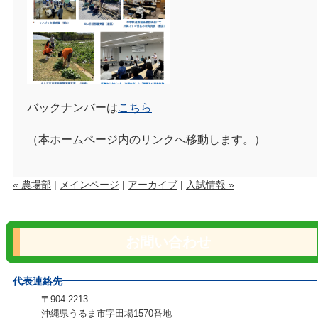
バックナンバーは
こちら
（本ホームページ内のリンクへ移動します。）
« 農場部
|
メインページ
|
アーカイブ
|
入試情報 »
お問い合わせ
代表連絡先
〒904-2213
沖縄県うるま市字田場1570番地