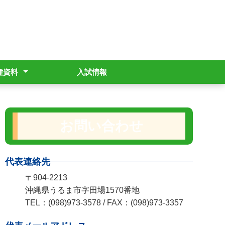
種資料
入試情報
学支援事業
明書発行
援金制度
gram運用ポリシー
全管理マニュアル
波危機管理マニュアル
お問い合わせ
代表連絡先
〒904-2213
沖縄県うるま市字田場1570番地
TEL：(098)973-3578 / FAX：(098)973-3357