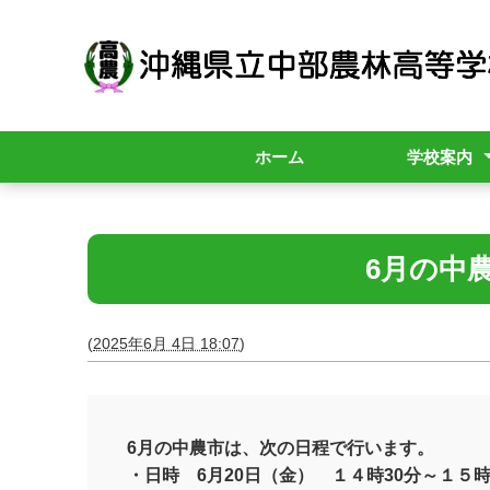
ホーム
学校案内
校長挨拶
スクールポリ
学校紹介
学校要覧
職員必携
行事計画(年間
年間計画
中農散策
中農市
6月の中
(
2025年6月 4日 18:07
)
6月の中農市は、次の日程で行います。
・日時 6月20日（金） １４時30分～１５