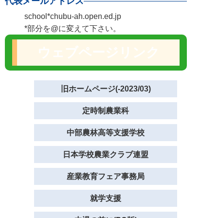
代表メールアドレス
school*chubu-ah.open.ed.jp
*部分を@に変えて下さい。
ウェブページリンク
旧ホームページ(-2023/03)
定時制農業科
中部農林高等支援学校
日本学校農業クラブ連盟
産業教育フェア事務局
就学支援