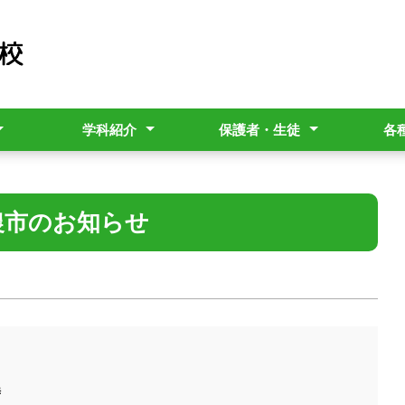
学科紹介
保護者・生徒
各
シー
・月間)
熱帯資源科
園芸科学科
食品科学科
造園科
福祉科
中農だより
部活動計画表
スクリレ
家族休暇制度
学校評価
生成AI利活用ルール
暴風警報
いじめ防止基本方針
バス通
各種証
就学支
Insta
学校安
地震津
農市のお知らせ
時