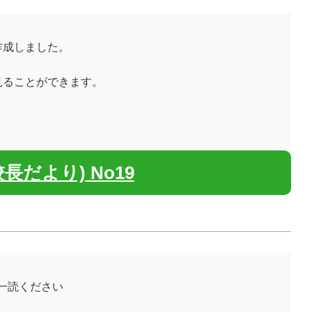
作成しました。
見ることができます。
長だより) No19
ご一読ください