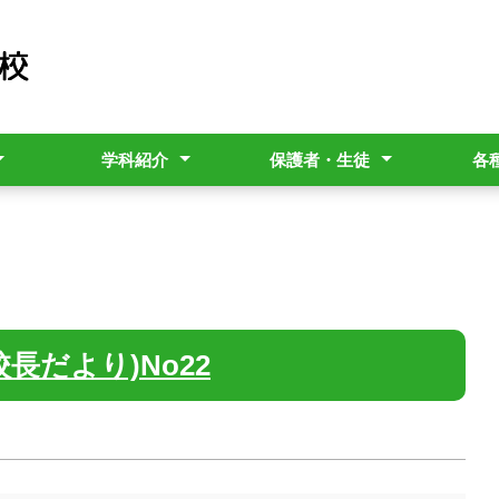
学科紹介
保護者・生徒
各
シー
・月間)
熱帯資源科
園芸科学科
食品科学科
造園科
福祉科
中農だより
部活動計画表
スクリレ
家族休暇制度
学校評価
生成AI利活用ルール
暴風警報
いじめ防止基本方針
バス通
各種証
就学支
Insta
学校安
地震津
長だより)No22