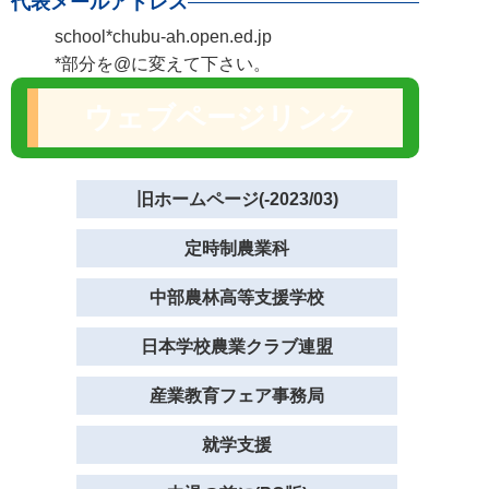
代表メールアドレス
school*chubu-ah.open.ed.jp
*部分を@に変えて下さい。
ウェブページリンク
旧ホームページ(-2023/03)
定時制農業科
中部農林高等支援学校
日本学校農業クラブ連盟
産業教育フェア事務局
就学支援