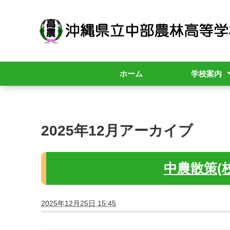
ホーム
学校案内
校長挨拶
スクールポリ
学校紹介
学校要覧
職員必携
行事計画(年間
年間計画
中農散策
中農市
2025年12月アーカイブ
中農散策(校
2025年12月25日 15:45