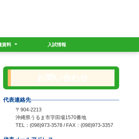
種資料
入試情報
学支援事業
明書発行
援金制度
gram運用ポリシー
全管理マニュアル
波危機管理マニュアル
お問い合わせ
代表連絡先
〒904-2213
沖縄県うるま市字田場1570番地
TEL：(098)973-3578 / FAX：(098)973-3357